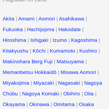
Akita
|
Amami
|
Aomori
|
Asahikawa
|
Fukuoka
|
Hachijojima
|
Hakodate
|
Hiroshima
|
Ishigaki
|
Izumo
|
Kagoshima
|
Kitakyushu
|
Kōchi
|
Kumamoto
|
Kushiro
|
Makinohara Berg Fuji
|
Matsuyama
|
Memanbetsu Hokkaidō
|
Misawa Aomori
|
Miyakojima
|
Miyazaki
|
Nagasaki
|
Nagoya
Chūbu
|
Nagoya Komaki
|
Obihiro
|
Oita
|
Okayama
|
Okinawa
|
Omitama
|
Osaka