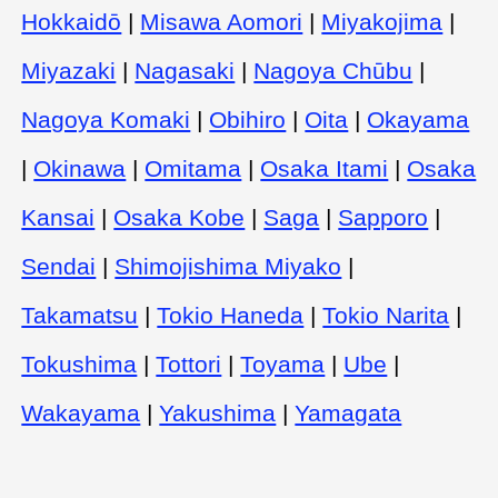
Hokkaidō
|
Misawa Aomori
|
Miyakojima
|
Miyazaki
|
Nagasaki
|
Nagoya Chūbu
|
Nagoya Komaki
|
Obihiro
|
Oita
|
Okayama
|
Okinawa
|
Omitama
|
Osaka Itami
|
Osaka
Kansai
|
Osaka Kobe
|
Saga
|
Sapporo
|
Sendai
|
Shimojishima Miyako
|
Takamatsu
|
Tokio Haneda
|
Tokio Narita
|
Tokushima
|
Tottori
|
Toyama
|
Ube
|
Wakayama
|
Yakushima
|
Yamagata