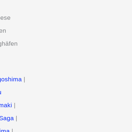
iese
ten
ughäfen
goshima
|
u
maki
|
Saga
|
ima
|