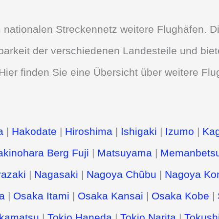
 nationalen Streckennetz weitere Flughäfen. D
barkeit der verschiedenen Landesteile und bie
Hier finden Sie eine Übersicht über weitere Fl
a
|
Hakodate
|
Hiroshima
|
Ishigaki
|
Izumo
|
Ka
kinohara Berg Fuji
|
Matsuyama
|
Memanbets
azaki
|
Nagasaki
|
Nagoya Chūbu
|
Nagoya Ko
a
|
Osaka Itami
|
Osaka Kansai
|
Osaka Kobe
|
kamatsu
|
Tokio Haneda
|
Tokio Narita
|
Tokush