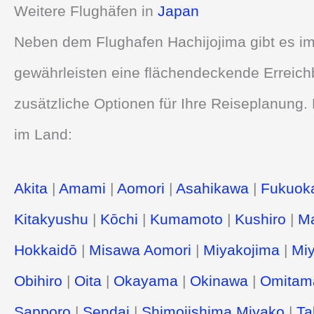
Weitere Flughäfen in
Japan
Neben dem Flughafen Hachijojima gibt es im
gewährleisten eine flächendeckende Erreich
zusätzliche Optionen für Ihre Reiseplanung. 
im Land:
Akita
|
Amami
|
Aomori
|
Asahikawa
|
Fukuok
Kitakyushu
|
Kōchi
|
Kumamoto
|
Kushiro
|
Ma
Hokkaidō
|
Misawa Aomori
|
Miyakojima
|
Miy
Obihiro
|
Oita
|
Okayama
|
Okinawa
|
Omitam
Sapporo
|
Sendai
|
Shimojishima Miyako
|
Ta