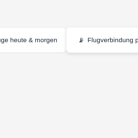
üge heute & morgen
📡
Flugverbindung 