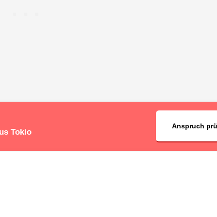
Anspruch pr
us Tokio