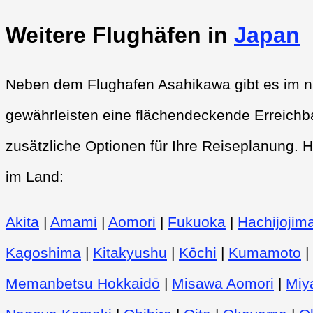
Weitere Flughäfen in
Japan
Neben dem Flughafen Asahikawa gibt es im na
gewährleisten eine flächendeckende Erreichba
zusätzliche Optionen für Ihre Reiseplanung. H
im Land:
Akita
|
Amami
|
Aomori
|
Fukuoka
|
Hachijojim
Kagoshima
|
Kitakyushu
|
Kōchi
|
Kumamoto
|
Memanbetsu Hokkaidō
|
Misawa Aomori
|
Miy