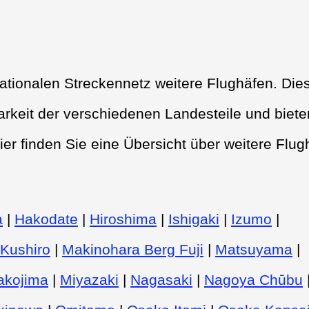
tionalen Streckennetz weitere Flughäfen. Die
rkeit der verschiedenen Landesteile und biete
ier finden Sie eine Übersicht über weitere Flug
a
|
Hakodate
|
Hiroshima
|
Ishigaki
|
Izumo
|
Kushiro
|
Makinohara Berg Fuji
|
Matsuyama
|
akojima
|
Miyazaki
|
Nagasaki
|
Nagoya Chūbu