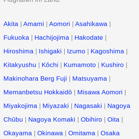
Akita
|
Amami
|
Aomori
|
Asahikawa
|
Fukuoka
|
Hachijojima
|
Hakodate
|
Hiroshima
|
Ishigaki
|
Izumo
|
Kagoshima
|
Kitakyushu
|
Kōchi
|
Kumamoto
|
Kushiro
|
Makinohara Berg Fuji
|
Matsuyama
|
Memanbetsu Hokkaidō
|
Misawa Aomori
|
Miyakojima
|
Miyazaki
|
Nagasaki
|
Nagoya
Chūbu
|
Nagoya Komaki
|
Obihiro
|
Oita
|
Okayama
|
Okinawa
|
Omitama
|
Osaka