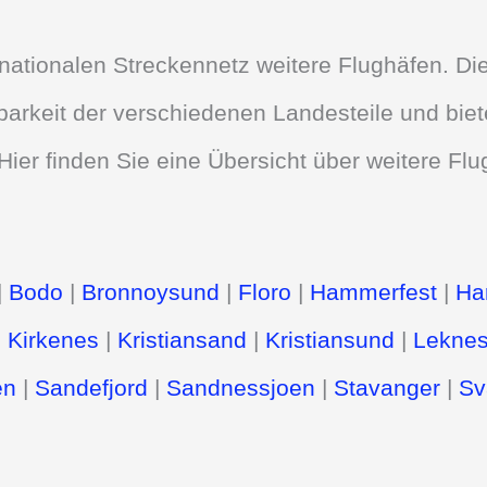
ationalen Streckennetz weitere Flughäfen. Di
barkeit der verschiedenen Landesteile und bie
Hier finden Sie eine Übersicht über weitere Fl
|
Bodo
|
Bronnoysund
|
Floro
|
Hammerfest
|
Har
|
Kirkenes
|
Kristiansand
|
Kristiansund
|
Lekne
en
|
Sandefjord
|
Sandnessjoen
|
Stavanger
|
Sv