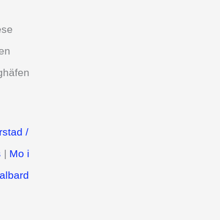
ese
ten
ughäfen
stad /
s
|
Mo i
albard