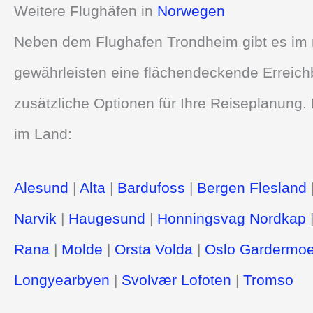
Weitere Flughäfen in
Norwegen
Neben dem Flughafen Trondheim gibt es im n
gewährleisten eine flächendeckende Erreich
zusätzliche Optionen für Ihre Reiseplanung. 
im Land:
Alesund
|
Alta
|
Bardufoss
|
Bergen Flesland
Narvik
|
Haugesund
|
Honningsvag Nordkap
Rana
|
Molde
|
Orsta Volda
|
Oslo Gardermo
Longyearbyen
|
Svolvær Lofoten
|
Tromso