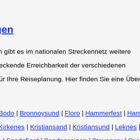
gen
ibt es im nationalen Streckennetz weitere
deckende Erreichbarkeit der verschiedenen
ür Ihre Reiseplanung. Hier finden Sie eine Über
Bodo
|
Bronnoysund
|
Floro
|
Hammerfest
|
Hars
Kirkenes
|
Kristiansand
|
Kristiansund
|
Leknes