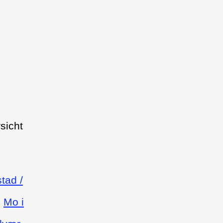
sicht
tad /
|
Mo i