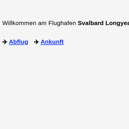
Willkommen am Flughafen
Svalbard Longyea
✈️
Abflug
✈️
Ankunft