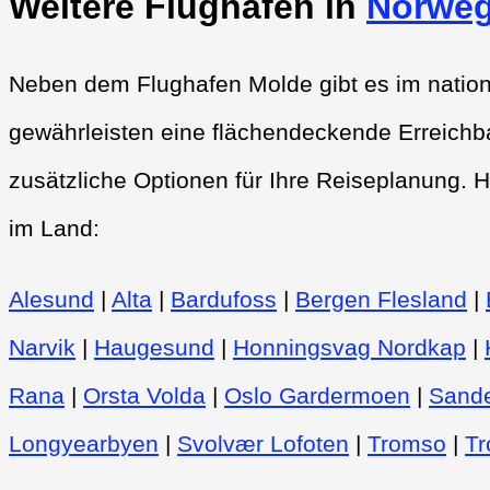
Weitere Flughäfen in
Norwe
Neben dem Flughafen Molde gibt es im nation
gewährleisten eine flächendeckende Erreichba
zusätzliche Optionen für Ihre Reiseplanung. H
im Land:
Alesund
|
Alta
|
Bardufoss
|
Bergen Flesland
|
Narvik
|
Haugesund
|
Honningsvag Nordkap
|
Rana
|
Orsta Volda
|
Oslo Gardermoen
|
Sande
Longyearbyen
|
Svolvær Lofoten
|
Tromso
|
Tr