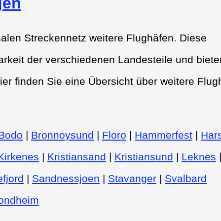
gen
alen Streckennetz weitere Flughäfen. Diese
rkeit der verschiedenen Landesteile und biete
ier finden Sie eine Übersicht über weitere Flug
Bodo
|
Bronnoysund
|
Floro
|
Hammerfest
|
Hars
Kirkenes
|
Kristiansand
|
Kristiansund
|
Leknes
fjord
|
Sandnessjoen
|
Stavanger
|
Svalbard
ondheim