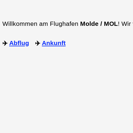
Willkommen am Flughafen
Molde / MOL
! Wir
✈️
Abflug
✈️
Ankunft