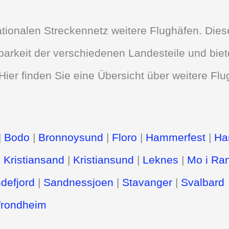
tionalen Streckennetz weitere Flughäfen. Dies
barkeit der verschiedenen Landesteile und bie
Hier finden Sie eine Übersicht über weitere Fl
|
Bodo
|
Bronnoysund
|
Floro
|
Hammerfest
|
Har
|
Kristiansand
|
Kristiansund
|
Leknes
|
Mo i Ra
defjord
|
Sandnessjoen
|
Stavanger
|
Svalbard
Trondheim