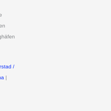
e
ten
ughäfen
stad /
na
|