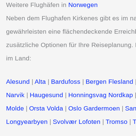
Weitere Flughäfen in
Norwegen
Neben dem Flughafen Kirkenes gibt es im na
gewährleisten eine flächendeckende Erreich
zusätzliche Optionen für Ihre Reiseplanung. 
im Land:
Alesund
|
Alta
|
Bardufoss
|
Bergen Flesland
Narvik
|
Haugesund
|
Honningsvag Nordkap
Molde
|
Orsta Volda
|
Oslo Gardermoen
|
San
Longyearbyen
|
Svolvær Lofoten
|
Tromso
|