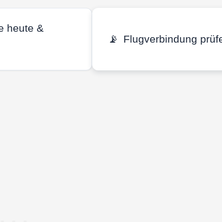
e heute &
📡
Flugverbindung prüf