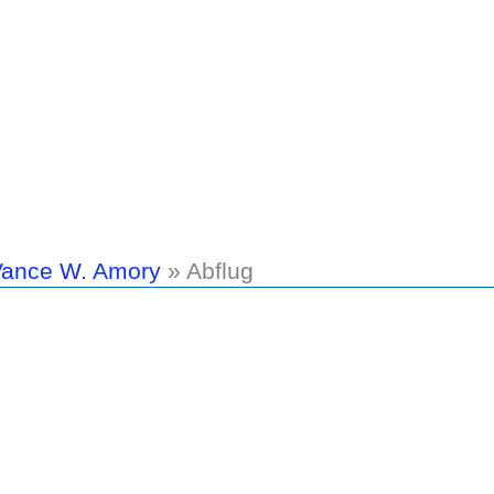
 Vance W. Amory
»
Abflug