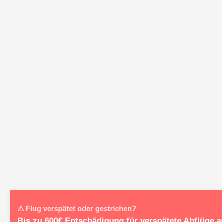
⚠ Flug verspätet oder gestrichen?
Bis zu 600€ Entschädigung für verspätete Abflüge a