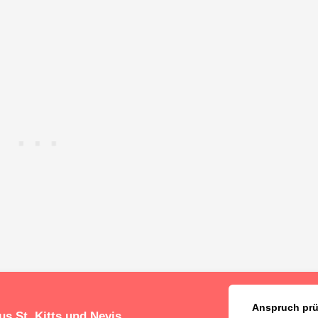
Anspruch pr
us St. Kitts und Nevis