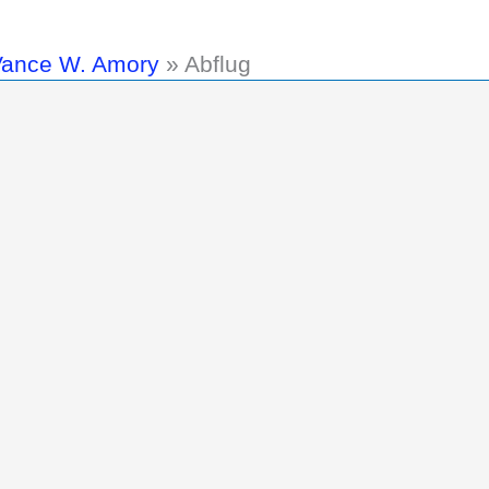
 Vance W. Amory
»
Abflug