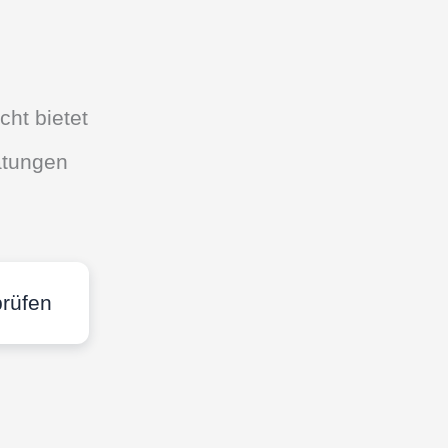
cht bietet
ätungen
prüfen