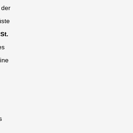
 der
üste
t
St.
es
eine
s