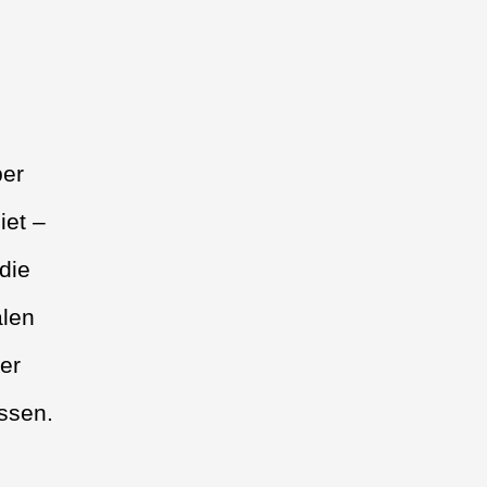
ber
iet –
die
alen
er
ssen.