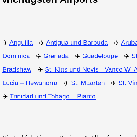
✈️
Anguilla
✈️
Antigua und Barbuda
✈️
Arub
Dominica
✈️
Grenada
✈️
Guadeloupe
✈️
S
Bradshaw
✈️
St. Kitts und Nevis - Vance W.
Lucia – Hewanorra
✈️
St. Maarten
✈️
St. Vi
✈️
Trinidad und Tobago – Piarco