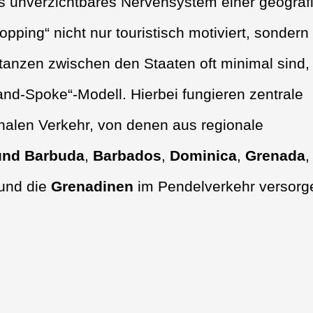
 als unverzichtbares Nervensystem einer geograf
opping“ nicht nur touristisch motiviert, sondern 
Distanzen zwischen den Staaten oft minimal sind,
and-Spoke“-Modell. Hierbei fungieren zentrale
nalen Verkehr, von denen aus regionale
und Barbuda
,
Barbados
,
Dominica
,
Grenada
und die
Grenadinen
im Pendelverkehr versorg