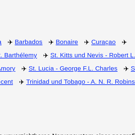
a
✈️
Barbados
✈️
Bonaire
✈️
Curaçao
✈️
t. Barthélemy
✈️
St. Kitts und Nevis - Robert L
 Amory
✈️
St. Lucia - George F.L. Charles
✈️
S
ncent
✈️
Trinidad und Tobago - A. N. R. Robin