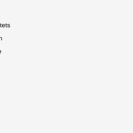
tets
n
e