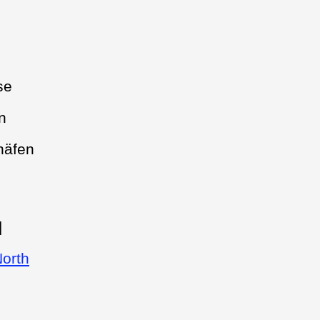
se
n
häfen
|
orth