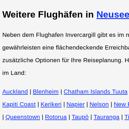
Weitere Flughäfen in
Neusee
Neben dem Flughafen Invercargill gibt es im 
gewährleisten eine flächendeckende Erreichba
zusätzliche Optionen für Ihre Reiseplanung. H
im Land:
Auckland
|
Blenheim
|
Chatham Islands Tuuta
Kapiti Coast
|
Kerikeri
|
Napier
|
Nelson
|
New 
|
Queenstown
|
Rotorua
|
Taupō
|
Tauranga
|
T