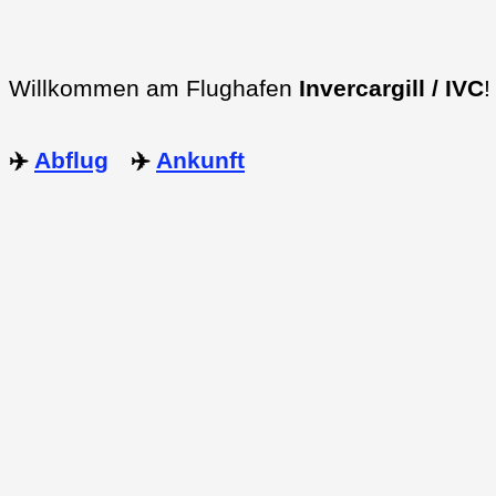
Willkommen am Flughafen
Invercargill / IVC
!
✈️
Abflug
✈️
Ankunft