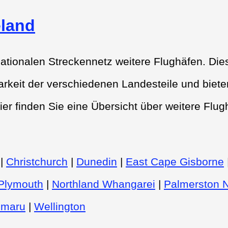
land
nationalen Streckennetz weitere Flughäfen. Die
rkeit der verschiedenen Landesteile und biete
ier finden Sie eine Übersicht über weitere Flug
|
Christchurch
|
Dunedin
|
East Cape Gisborne
Plymouth
|
Northland Whangarei
|
Palmerston N
imaru
|
Wellington