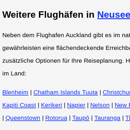
Weitere Flughäfen in
Neusee
Neben dem Flughafen Auckland gibt es im nat
gewährleisten eine flächendeckende Erreichba
zusätzliche Optionen für Ihre Reiseplanung. H
im Land:
Blenheim
|
Chatham Islands Tuuta
|
Christchu
Kapiti Coast
|
Kerikeri
|
Napier
|
Nelson
|
New 
|
Queenstown
|
Rotorua
|
Taupō
|
Tauranga
|
T