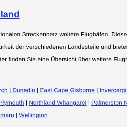
land
ionalen Streckennetz weitere Flughäfen. Diese
rkeit der verschiedenen Landesteile und biete
ier finden Sie eine Übersicht über weitere Flug
rch
|
Dunedin
|
East Cape Gisborne
|
Invercargil
Plymouth
|
Northland Whangarei
|
Palmerston N
imaru
|
Wellington