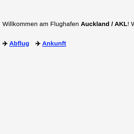
Willkommen am Flughafen
Auckland / AKL
! 
✈️
Abflug
✈️
Ankunft