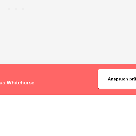
Anspruch pr
aus Whitehorse