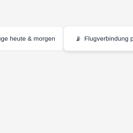
üge heute & morgen
📡
Flugverbindung 