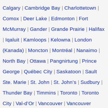
Calgary
|
Cambridge Bay
|
Charlottetown
|
Comox
|
Deer Lake
|
Edmonton
|
Fort
McMurray
|
Gander
|
Grande Prairie
|
Halifax
|
Iqaluit
|
Kamloops
|
Kelowna
|
London
(Kanada)
|
Moncton
|
Montréal
|
Nanaimo
|
North Bay
|
Ottawa
|
Pangnirtung
|
Prince
George
|
Québec City
|
Saskatoon
|
Sault
Ste. Marie
|
St. John
|
St. John’s
|
Sudbury
|
Thunder Bay
|
Timmins
|
Toronto
|
Toronto
City
|
Val-d’Or
|
Vancouver
|
Vancouver