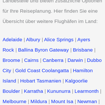
Landesteile und bieten zusätzliche Optionen
für Ihre Reiseplanung. Hier finden Sie eine
Übersicht über weitere Flughäfen im Land:
Adelaide
|
Albury
|
Alice Springs
|
Ayers
Rock
|
Ballina Byron Gateway
|
Brisbane
|
Broome
|
Cairns
|
Canberra
|
Darwin
|
Dubbo
City
|
Gold Coast Coolangatta
|
Hamilton
Island
|
Hobart Tasmanien
|
Kalgoorlie
Boulder
|
Karratha
|
Kununurra
|
Learmonth
|
Melbourne
|
Mildura
|
Mount Isa
|
Newman
|