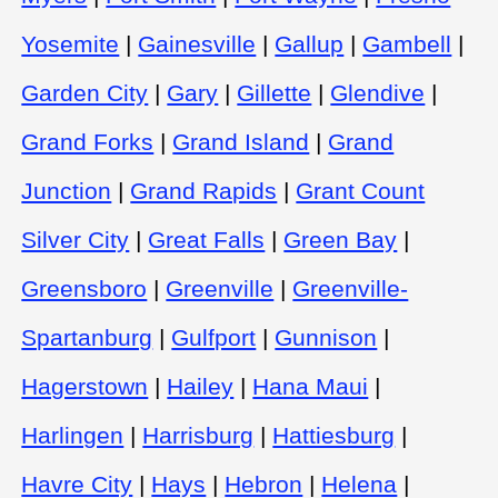
Yosemite
|
Gainesville
|
Gallup
|
Gambell
|
Garden City
|
Gary
|
Gillette
|
Glendive
|
Grand Forks
|
Grand Island
|
Grand
Junction
|
Grand Rapids
|
Grant Count
Silver City
|
Great Falls
|
Green Bay
|
Greensboro
|
Greenville
|
Greenville-
Spartanburg
|
Gulfport
|
Gunnison
|
Hagerstown
|
Hailey
|
Hana Maui
|
Harlingen
|
Harrisburg
|
Hattiesburg
|
Havre City
|
Hays
|
Hebron
|
Helena
|