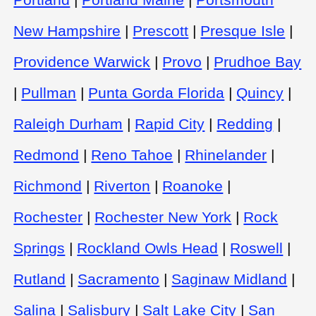
New Hampshire
|
Prescott
|
Presque Isle
|
Providence Warwick
|
Provo
|
Prudhoe Bay
|
Pullman
|
Punta Gorda Florida
|
Quincy
|
Raleigh Durham
|
Rapid City
|
Redding
|
Redmond
|
Reno Tahoe
|
Rhinelander
|
Richmond
|
Riverton
|
Roanoke
|
Rochester
|
Rochester New York
|
Rock
Springs
|
Rockland Owls Head
|
Roswell
|
Rutland
|
Sacramento
|
Saginaw Midland
|
Salina
|
Salisbury
|
Salt Lake City
|
San