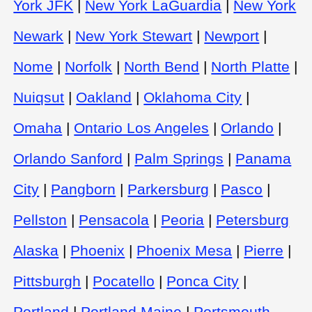
York JFK
|
New York LaGuardia
|
New York
Newark
|
New York Stewart
|
Newport
|
Nome
|
Norfolk
|
North Bend
|
North Platte
|
Nuiqsut
|
Oakland
|
Oklahoma City
|
Omaha
|
Ontario Los Angeles
|
Orlando
|
Orlando Sanford
|
Palm Springs
|
Panama
City
|
Pangborn
|
Parkersburg
|
Pasco
|
Pellston
|
Pensacola
|
Peoria
|
Petersburg
Alaska
|
Phoenix
|
Phoenix Mesa
|
Pierre
|
Pittsburgh
|
Pocatello
|
Ponca City
|
Portland
|
Portland Maine
|
Portsmouth