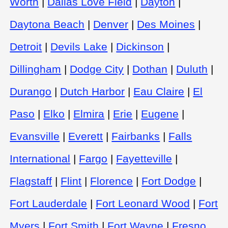
Worth
|
Dallas Love Field
|
Dayton
|
Daytona Beach
|
Denver
|
Des Moines
|
Detroit
|
Devils Lake
|
Dickinson
|
Dillingham
|
Dodge City
|
Dothan
|
Duluth
|
Durango
|
Dutch Harbor
|
Eau Claire
|
El
Paso
|
Elko
|
Elmira
|
Erie
|
Eugene
|
Evansville
|
Everett
|
Fairbanks
|
Falls
International
|
Fargo
|
Fayetteville
|
Flagstaff
|
Flint
|
Florence
|
Fort Dodge
|
Fort Lauderdale
|
Fort Leonard Wood
|
Fort
Myers
|
Fort Smith
|
Fort Wayne
|
Fresno