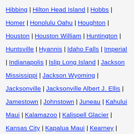
Hibbing
|
Hilton Head Island
|
Hobbs
|
Homer
|
Honolulu Oahu
|
Houghton
|
Houston
|
Houston William
|
Huntington
|
Huntsville
|
Hyannis
|
Idaho Falls
|
Imperial
|
Indianapolis
|
Islip Long Island
|
Jackson
Mississippi
|
Jackson Wyoming
|
Jacksonville
|
Jacksonville Albert J. Ellis
|
Jamestown
|
Johnstown
|
Juneau
|
Kahului
Maui
|
Kalamazoo
|
Kalispell Glacier
|
Kansas City
|
Kapalua Maui
|
Kearney
|