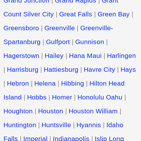
Grand Junction
|
Grand Rapids
|
Grant
Count Silver City
|
Great Falls
|
Green Bay
|
Greensboro
|
Greenville
|
Greenville-
Spartanburg
|
Gulfport
|
Gunnison
|
Hagerstown
|
Hailey
|
Hana Maui
|
Harlingen
|
Harrisburg
|
Hattiesburg
|
Havre City
|
Hays
|
Hebron
|
Helena
|
Hibbing
|
Hilton Head
Island
|
Hobbs
|
Homer
|
Honolulu Oahu
|
Houghton
|
Houston
|
Houston William
|
Huntington
|
Huntsville
|
Hyannis
|
Idaho
Falls
|
Imperial
|
Indianapolis
|
Islip Long