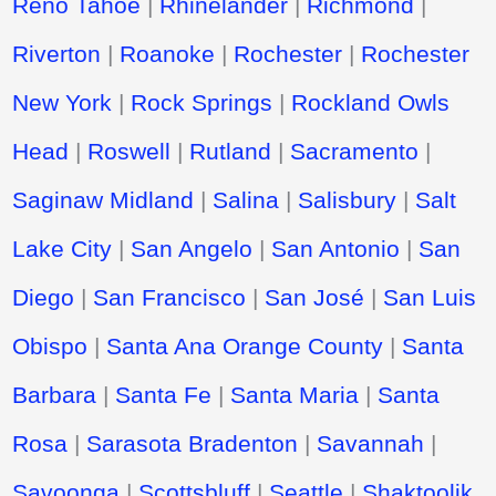
Reno Tahoe
|
Rhinelander
|
Richmond
|
Riverton
|
Roanoke
|
Rochester
|
Rochester
New York
|
Rock Springs
|
Rockland Owls
Head
|
Roswell
|
Rutland
|
Sacramento
|
Saginaw Midland
|
Salina
|
Salisbury
|
Salt
Lake City
|
San Angelo
|
San Antonio
|
San
Diego
|
San Francisco
|
San José
|
San Luis
Obispo
|
Santa Ana Orange County
|
Santa
Barbara
|
Santa Fe
|
Santa Maria
|
Santa
Rosa
|
Sarasota Bradenton
|
Savannah
|
Savoonga
|
Scottsbluff
|
Seattle
|
Shaktoolik