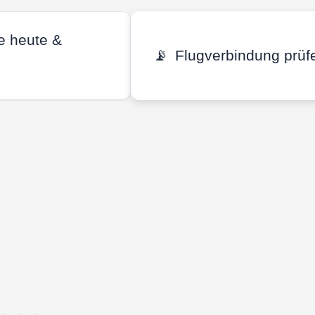
e heute &
📡
Flugverbindung prüf