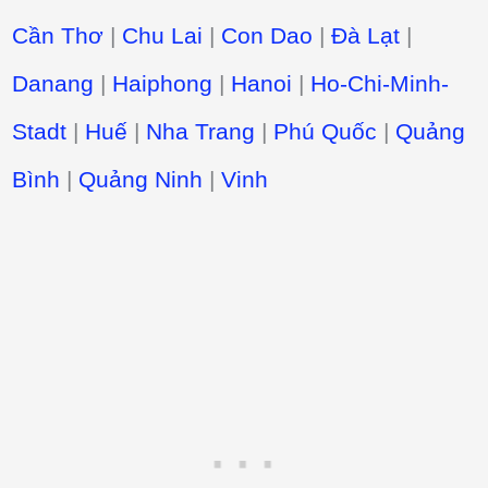
Cần Thơ
|
Chu Lai
|
Con Dao
|
Đà Lạt
|
Danang
|
Haiphong
|
Hanoi
|
Ho-Chi-Minh-
Stadt
|
Huế
|
Nha Trang
|
Phú Quốc
|
Quảng
Bình
|
Quảng Ninh
|
Vinh