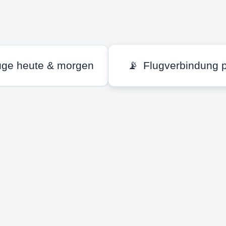
üge heute & morgen
📡
Flugverbindung 