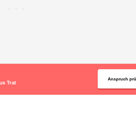
Anspruch pr
us Trat