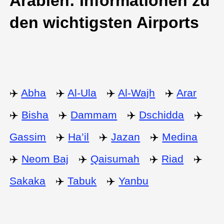
Arabien: Informationen zu
den wichtigsten Airports
✈️
Abha
✈️
Al-Ula
✈️
Al-Wajh
✈️
Arar
✈️
Bisha
✈️
Dammam
✈️
Dschidda
✈️
Gassim
✈️
Ha’il
✈️
Jazan
✈️
Medina
✈️
Neom Baj
✈️
Qaisumah
✈️
Riad
✈️
Sakaka
✈️
Tabuk
✈️
Yanbu