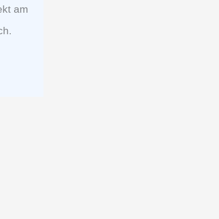
ekt am
ch.