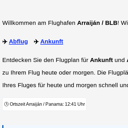
Willkommen am Flughafen
Arraiján / BLB
! W
✈️
Abflug
✈️
Ankunft
Entdecken Sie den Flugplan für
Ankunft
und
zu Ihrem Flug heute oder morgen. Die Flugplä
Ihres Fluges für heute und morgen schnell un
🕒
Ortszeit Arraiján / Panama:
12:41
Uhr