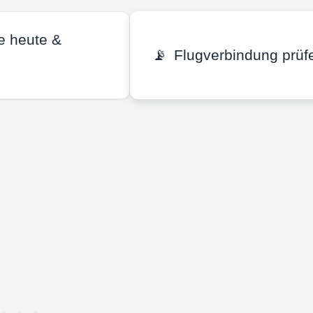
e heute &
📡
Flugverbindung prüf