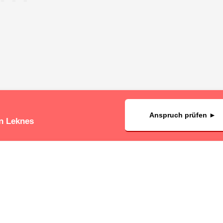
Anspruch prüfen ►
in Leknes