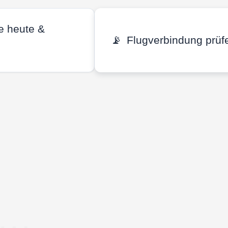
e heute &
📡
Flugverbindung prüf