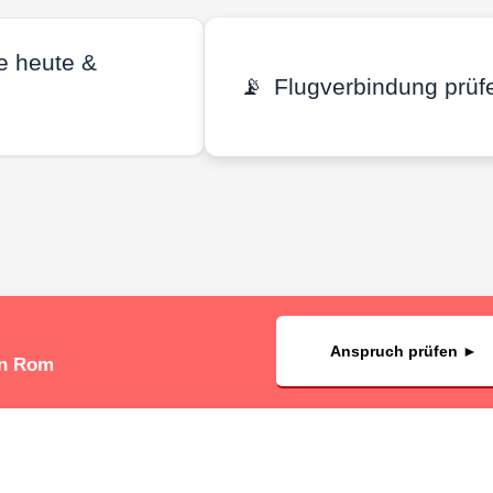
e heute &
📡
Flugverbindung prüf
Anspruch prüfen ►
in Rom