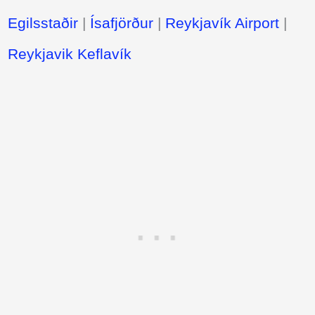
Egilsstaðir
|
Ísafjörður
|
Reykjavík Airport
|
Reykjavik Keflavík