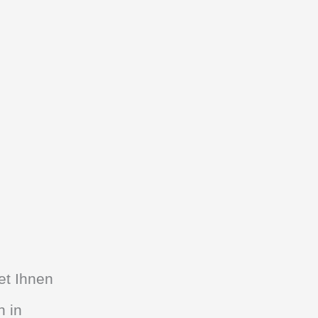
et Ihnen
n in