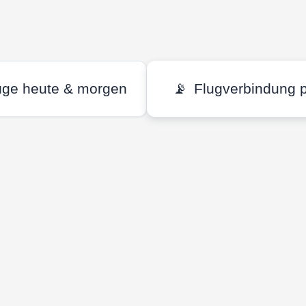
üge heute & morgen
📡
Flugverbindung 