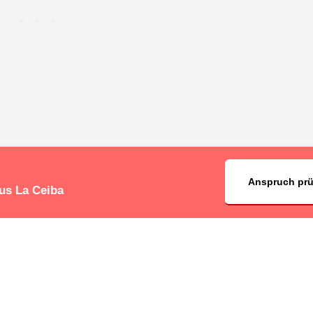
Anspruch pr
aus La Ceiba