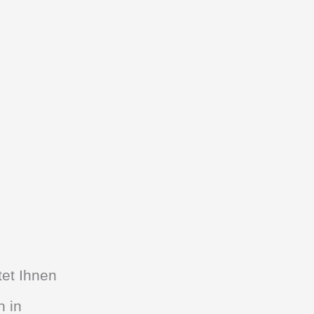
tet Ihnen
n in