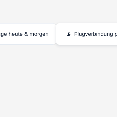
üge heute & morgen
📡
Flugverbindung 