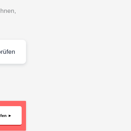
Ihnen,
prüfen
üfen ►