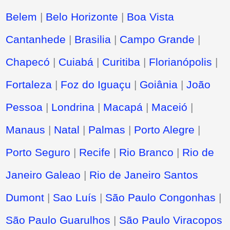
Belem
|
Belo Horizonte
|
Boa Vista
Cantanhede
|
Brasilia
|
Campo Grande
|
Chapecó
|
Cuiabá
|
Curitiba
|
Florianópolis
|
Fortaleza
|
Foz do Iguaçu
|
Goiânia
|
João
Pessoa
|
Londrina
|
Macapá
|
Maceió
|
Manaus
|
Natal
|
Palmas
|
Porto Alegre
|
Porto Seguro
|
Recife
|
Rio Branco
|
Rio de
Janeiro Galeao
|
Rio de Janeiro Santos
Dumont
|
Sao Luís
|
São Paulo Congonhas
|
São Paulo Guarulhos
|
São Paulo Viracopos