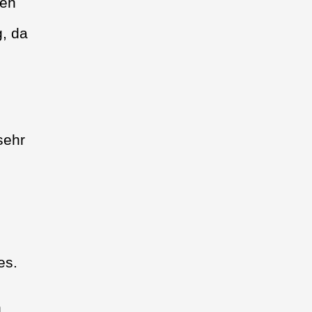
hen
g, da
sehr
es.
n