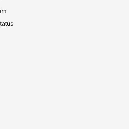
 im
tatus