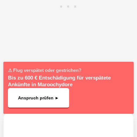
⚠ Flug verspätet oder gestrichen?
Bis zu 600 € Entschädigung für verspätete
Ankünfte in Maroochydore
Anspruch prüfen ►